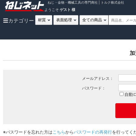
ねじ・金物・機械工具の専門商社 | トルク株式会社
ようこそ
ゲスト 様
☰
カテゴリー
加
メールアドレス：
パスワード：
自動
※パスワードを忘れた方は
こちら
から
パスワードの再発行
を行ってく