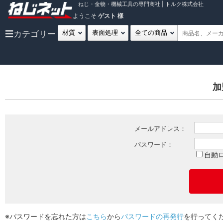
ねじ・金物・機械工具の専門商社 | トルク株式会社
ようこそ
ゲスト 様
☰
カテゴリー
加
メールアドレス：
パスワード：
自動
※パスワードを忘れた方は
こちら
から
パスワードの再発行
を行ってく