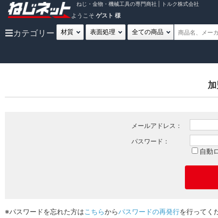
ねじ・金物・機械工具の専門商社 | トルク株式会社
ようこそ
ゲスト 様
☰
カテゴリー
加
メールアドレス：
パスワード：
自動
※パスワードを忘れた方は
こちら
から
パスワードの再発行
を行ってく