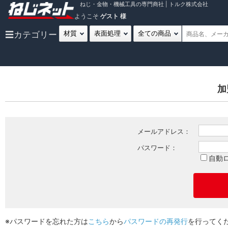
ねじ・金物・機械工具の専門商社 | トルク株式会社
ようこそ
ゲスト 様
☰
カテゴリー
加
メールアドレス：
パスワード：
自動
※パスワードを忘れた方は
こちら
から
パスワードの再発行
を行ってく